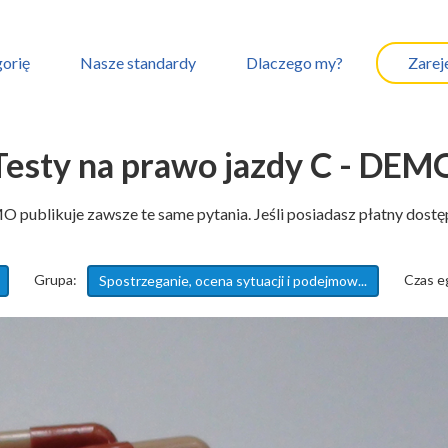
orię
Nasze standardy
Dlaczego my?
Zareje
Testy na prawo jazdy C - DEM
 publikuje zawsze te same pytania. Jeśli posiadasz płatny dost
Grupa:
Czas e
Spostrzeganie, ocena sytuacji i podejmow...