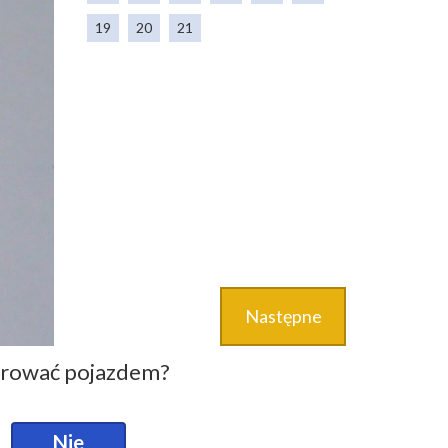
19
20
21
Następne
ierować pojazdem?
Czy subs
przez na
Nie