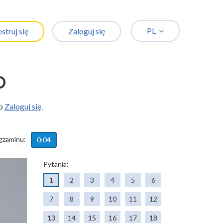
PL
struj się
Zaloguj się
O
ęp
Zaloguj się
.
gzaminu:
0:04
Pytania:
1
2
3
4
5
6
7
8
9
10
11
12
13
14
15
16
17
18